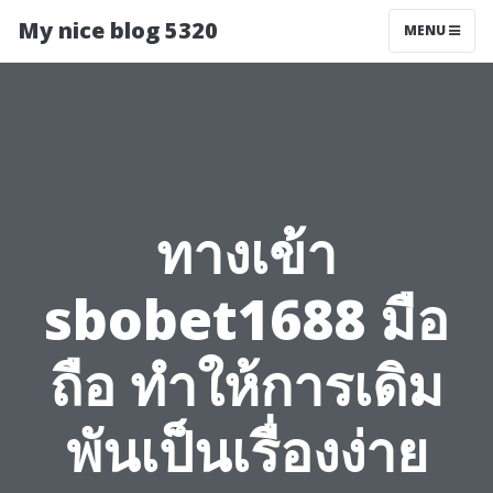
My nice blog 5320
MENU
ทางเข้า
sbobet1688 มือ
ถือ ทำให้การเดิม
พันเป็นเรื่องง่าย