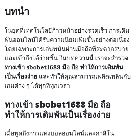
บทนำ
ในยุคที่เทคโนโลยีก้าวหน้าอย่างรวดเร็ว การเดิม
พันออนไลน์ได้รับความนิยมเพิ่มขึ้นอย่างต่อเนื่อง
โดยเฉพาะการเล่นพนันผ่านมือถือที่สะดวกสบาย
และเข้าถึงได้ง่ายขึ้น ในบทความนี้ เราจะสำรวจ
ทางเข้า sbobet1688 มือ ถือ ทำให้การเดิมพัน
เป็นเรื่องง่าย
และทำให้คุณสามารถเพลิดเพลินกับ
เกมต่าง ๆ ได้ทุกที่ทุกเวลา
ทางเข้า sbobet1688 มือ ถือ
ทำให้การเดิมพันเป็นเรื่องง่าย
เมื่อพูดถึงการแทงบอลออนไลน์และคาสิโน