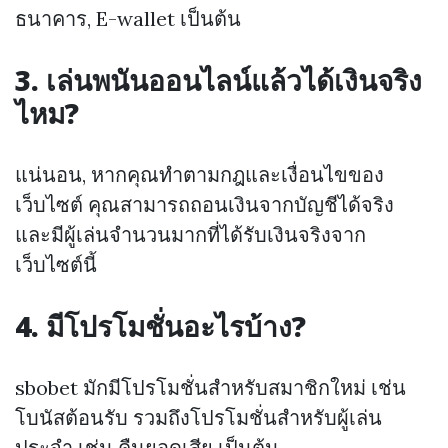
ธนาคาร, E-wallet เป็นต้น
3. เล่นพนันออนไลน์แล้วได้เงินจริง
ไหม?
แน่นอน, หากคุณทำตามกฎและเงื่อนไขของ
เว็บไซต์ คุณสามารถถอนเงินจากบัญชีได้จริง
และมีผู้เล่นจำนวนมากที่ได้รับเงินจริงจาก
เว็บไซต์นี้
4. มีโปรโมชั่นอะไรบ้าง?
sbobet มักมีโปรโมชั่นสำหรับสมาชิกใหม่ เช่น
โบนัสต้อนรับ รวมถึงโปรโมชั่นสำหรับผู้เล่น
ประจำ เช่น คืนยอดเสีย เป็นต้น